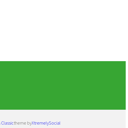
 Classic
theme by
XtremelySocial