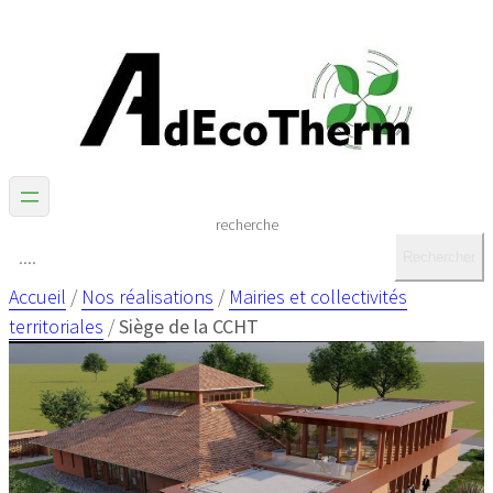
recherche
Rechercher
Accueil
/
Nos réalisations
/
Mairies et collectivités
territoriales
/
Siège de la CCHT