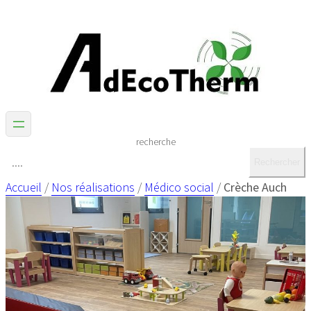
recherche
Rechercher
Accueil
/
Nos réalisations
/
Médico social
/
Crèche Auch